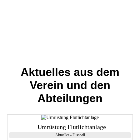
begleiten dich mit Leidenschaft und Fachkompetenz – egal, ob im
Breiten- oder Wettkampfsport.
Als fester Bestandteil von Herbertshofen engagieren wir uns aktiv
für das Gemeindeleben und bieten ein sportliches Zuhause für die
ganze Region. Werde Teil unseres Sportvereins und erlebe, wie
Fussball, Turnen, Dart, Karate, Badminton und Tischtennis
Menschen verbinden.
TSV Herbertshofen – gemeinsam aktiv, gemeinsam stark.
Aktuelles aus dem
Verein und den
Abteilungen
Umrüstung Flutlichtanlage
Aktuelles - Fussball